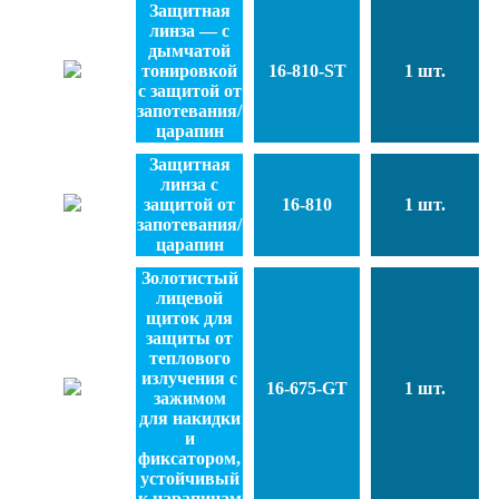
Защитная
линза — с
дымчатой
тонировкой
16-810-ST
1 шт.
с защитой от
запотевания/
царапин
Защитная
линза с
защитой от
16-810
1 шт.
запотевания/
царапин
Золотистый
лицевой
щиток для
защиты от
теплового
излучения с
16-675-GT
1 шт.
зажимом
для накидки
и
фиксатором,
устойчивый
к царапинам