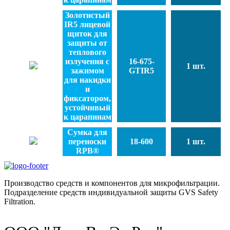
Золотистый
IR5 лицевой
щиток для
защиты от
теплового
излучения с
16-675-
1 шт.
зажимом
GTIR5
для накидки
и
фиксатором,
устойчивый
к царапинам
Сумка для
переноски
18-600
1 шт.
RPB®
Производство средств и компонентов для микрофильтрации.
Подразделение средств индивидуальной защиты GVS Safety
Filtration.