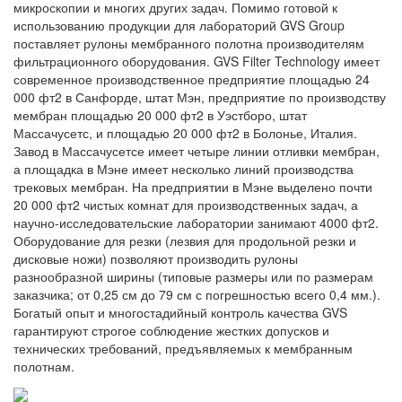
микроскопии и многих других задач. Помимо готовой к
использованию продукции для лабораторий GVS Group
поставляет рулоны мембранного полотна производителям
фильтрационного оборудования. GVS Filter Technology имеет
современное производственное предприятие площадью 24
000 фт2 в Санфорде, штат Мэн, предприятие по производству
мембран площадью 20 000 фт2 в Уэстборо, штат
Массачусетс, и площадью 20 000 фт2 в Болонье, Италия.
Завод в Массачусетсе имеет четыре линии отливки мембран,
а площадка в Мэне имеет несколько линий производства
трековых мембран. На предприятии в Мэне выделено почти
20 000 фт2 чистых комнат для производственных задач, а
научно-исследовательские лаборатории занимают 4000 фт2.
Оборудование для резки (лезвия для продольной резки и
дисковые ножи) позволяют производить рулоны
разнообразной ширины (типовые размеры или по размерам
заказчика; от 0,25 см до 79 см с погрешностью всего 0,4 мм.).
Богатый опыт и многостадийный контроль качества GVS
гарантируют строгое соблюдение жестких допусков и
технических требований, предъявляемых к мембранным
полотнам.