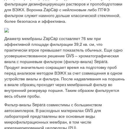
фильтрации дезинфицирующих растворов и пропободготовки
для ВЭЖХ. Воронка ZapCap с нейлоновым либо ПТФЭ
фильтром служит намного дольше классической стеклянной,
более безопасна и эффективна.
Диаметр мембраны ZapCap составляет 76 мм при
эффективной площади фильтрации 39,2 кв. см, что
практически втрое превышает показатель обычных. Еще одно
усовершенствованное решение GVS – хроматографическая
виала с поршневым фильтром (фильтр-виала) Separa.
Продукт значительно сокращает время на подготовку проб
перед анализом методом ВЭЖХ за счет совмещения в одном
устройстве виалы и фильтра. После надавливания на поршень
в виале образец проходит через мембранный фильтр во
внутренний резервуар поршня. Таким образом фильтруется
весь объем пробы.
Фильтр-виалы Separa совместимы с большинством
автосамплеров. В расходных материалах GVS для
лабораторий представлены все основные виды
микрофильтрационных мембран, в том числе
изрегенерированной целлюлозы (РЦ),